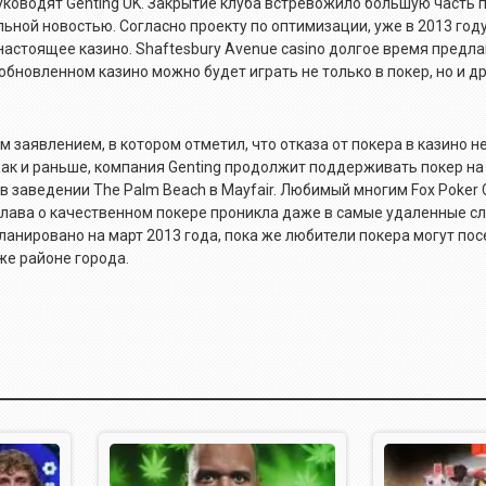
уководят Genting UK. Закрытие клуба встревожило большую часть 
ьной новостью. Согласно проекту по оптимизации, уже в 2013 год
 настоящее казино. Shaftesbury Avenue casino долгое время предла
 обновленном казино можно будет играть не только в покер, но и д
заявлением, в котором отметил, что отказа от покера в казино не
ак и раньше, компания Genting продолжит поддерживать покер на
в заведении The Palm Beach в Mayfair. Любимый многим Fox Poker 
слава о качественном покере проникла даже в самые удаленные с
анировано на март 2013 года, пока же любители покера могут пос
 же районе города.