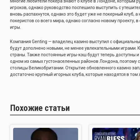
Многие любители покера знают о клубе в Лондоне, которым р
игроков, однако руководство поспешило выступить с утешител
вновь распахнутся, однако это будет уже не покерный клуб, а
покеристов со всего мира, однако согласно новому проекту, в
игры.
Компания Genting — владелец казино выступил с официальным 
будут дополнено новыми, не менее увлекательными играми. К
страны. Также постоянные игры-кэш будут теперь доступны и 
одном из самых густонаселенных районов Лондона, поэтому 
столицы Великобритании. Открытие обновленного казино запл
достаточно крупный игорных клуба, которые находятся в том
Похожие статьи