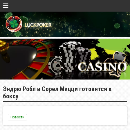
Эндрю Робл и Сорел Мицци готовятся к
боксу
Новости