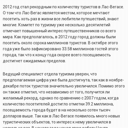
2012 год стал рекордным по количеству туристов в Лас-Вегасе.
О том что Лас-Вегас является местом, которое мечтают
посетить хоть раз в жизни все любители путешествий, знают
многие. Комитет по туризму уже несколько десятилетий
отмечает повышенный интерес путешественников со всего
мира. Как предполагалось, в 2012 году город должны были
посетить около сорока миллионов туристов. В октябре этого
года уже было зафиксировано 33.58 миллионов гостей этого
города, так что к концу года скорее всего посещаемость
достигнет ожидаемых пределов.
Ведущий специалист отдела туризма уверен, что
предполагаемая цифра уже была достигнута, так как в ноябре-
декабре поток туристов значительно увеличился. Помимо этого
он также отметил, что независимо от того, получится ли
желаемый рекорд, однако по сравнению с 2007 годом, когда
количество посетителей достигло отметки 39.2 миллиона,
посещаемость города будет в на несколько сотен тысяч
долларов выше. Так как в Лас-Вегасе появилось много новых
туристических объектов, то интерес к нему увеличился в
несколько раз. В начале года начал свою работу Центр