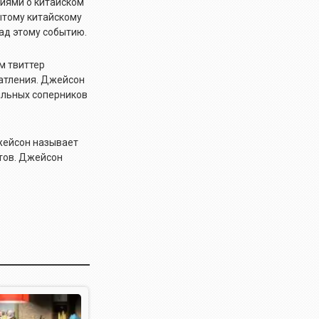
ниями о китайском
рытому китайскому
ад этому событию.
м твиттер
чатления. Джейсон
альных соперников
Джейсон называет
етов. Джейсон