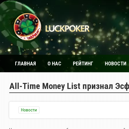
ГЛАВНАЯ
О НАС
РЕЙТИНГ
НОВОСТИ
All-Time Money List признал Э
Новости