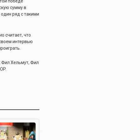
этой победе
скую сумму в
 один ряд с такими
о считает, что
 своем интервью
проиграть.
к Фил Хельмут, Фил
OP.