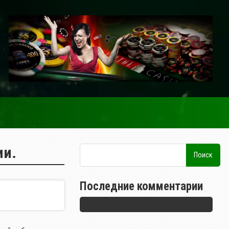
ии.
Последние комментарии