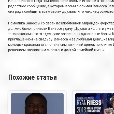
Начало Нового года принесло любителям и игрокам в покер ма
радостное сообщение, в котором всеми любимая Ванесса Зел
она рада сообщить всем своим друзьям, что наконец осмели
Помолвка Ванессы со своей возлюбленной Мирандой Форстер б
должно было принести Ванессе удачу. Друзья и коллеги уже
— по законам штата здесь уже разрешены однополые браки. 
приглашенной на свадьбу. Ванесса и ее любимая девушка Ми
молодых красавиц стал очень симпатичный щенок по кличке
решением, желают им счастья и долгой семейной жизни.
Похожие статьи