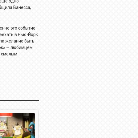
 еще одно
бщила Ванесса,
енно это событие
еехать в Нью-Йорк
ила желание быть
нок» — любимцем
о смелым