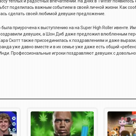
ссу теплых и радостных впечатлений. На днях в Twitter появилось
ьбст поделилась важным событием в своей личной жизни. Как соо
лась сделать своей любимой девушке предложение.
ыла приурочена к выступлению на на Super High Roller ивенте. Им
 поздравили девушек, а Шон Диб даже предложил влюбленным пер
Кара Скотт также присоединилась к поздравлениям и даже выраз
ранда уже давно вместе и в их семье уже даже есть общий «ребе
 Инди. Профессиональные игроки поздравляют девушек с довольн