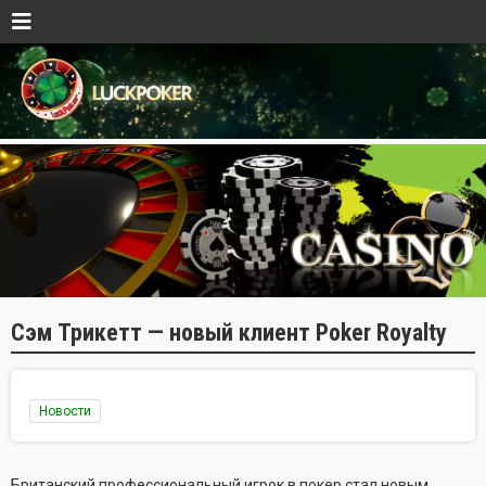
Сэм Трикетт — новый клиент Poker Royalty
Новости
Британский профессиональный игрок в покер стал новым