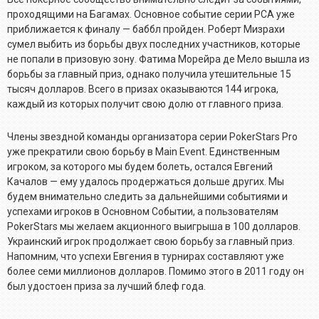
проходящими на Багамах. Основное событие серии РСА уже
приближается к финалу — баббл пройден. Роберт Мизрахи
сумел выбить из борьбы двух последних участников, которые
не попали в призовую зону. Фатима Морейра де Мело вышла из
борьбы за главный приз, однако получила утешительные 15
тысяч долларов. Всего в призах оказываются 144 игрока,
каждый из которых получит свою долю от главного приза.
Члены звездной команды организатора серии PokerStars Pro
уже прекратили свою борьбу в Main Event. Единственным
игроком, за которого мы будем болеть, остался Евгений
Качалов — ему удалось продержаться дольше других. Мы
будем внимательно следить за дальнейшими событиями и
успехами игроков в Основном Событии, а пользователям
PokerStars мы желаем акционного выигрыша в 100 долларов.
Украинский игрок продолжает свою борьбу за главный приз.
Напомним, что успехи Евгения в турнирах составляют уже
более семи миллионов долларов. Помимо этого в 2011 году он
был удостоен приза за лучший блеф года.