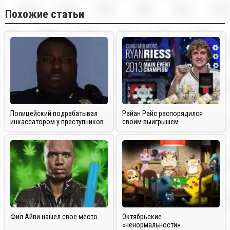
Похожие статьи
Полицейский подрабатывал
Райан Райс распорядился
инкассатором у преступников.
своим выигрышем.
Фил Айви нашел свое место…
Октябрьские
«ненормальности».