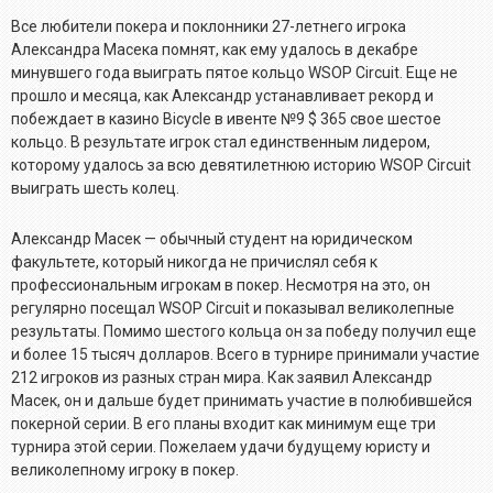
Все любители покера и поклонники 27-летнего игрока
Александра Масека помнят, как ему удалось в декабре
минувшего года выиграть пятое кольцо WSOP Circuit. Еще не
прошло и месяца, как Александр устанавливает рекорд и
побеждает в казино Bicycle в ивенте №9 $ 365 свое шестое
кольцо. В результате игрок стал единственным лидером,
которому удалось за всю девятилетнюю историю WSOP Circuit
выиграть шесть колец.
Александр Масек — обычный студент на юридическом
факультете, который никогда не причислял себя к
профессиональным игрокам в покер. Несмотря на это, он
регулярно посещал WSOP Circuit и показывал великолепные
результаты. Помимо шестого кольца он за победу получил еще
и более 15 тысяч долларов. Всего в турнире принимали участие
212 игроков из разных стран мира. Как заявил Александр
Масек, он и дальше будет принимать участие в полюбившейся
покерной серии. В его планы входит как минимум еще три
турнира этой серии. Пожелаем удачи будущему юристу и
великолепному игроку в покер.