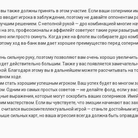
 вы также должны принять в этом участие. Если ваши соперники и
но вводит игрока в заблуждение, поэтому не давайте оппонентам р
т лучшим решением. С неполной рукой — дро комбинацией многие 
ря на это, профессионалы и аффилейт советуют такие руки разыгры
вно или просто скинуть. Когда уже на флопе вы собираете дро ком
поэтому ход ва-банк вам дает хорошее преимущество перед соперн
нь сильную руку, поэтому позволяют вам очень хорошо увеличить 
будет действительно большим. Также у вас появляется замечател
ой. Благодаря этому вы в дальнейшем можете рассчитывать на то
вном ходе.
ам стать хорошим успешным игроком. Ваш успех будет во многом з
лом. Одним из самых простых советов — не делайте фолд, если у ва
дные выражения, которые могут оскорбить ваших соперников. Имей
им мастерством. Если вы чувствуете, что эмоции начинают вас зах
да считался высокоинтеллектуальной игрой — станьте достойным иг
рыше сильных карт, но ваша агрессия всегда должна быть оправда