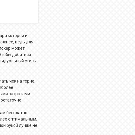
аря которой и
ожнее, ведь для
 покер может
 Чтобы добиться
ивидуальный стиль
ать чек на терне.
аиболее
ными затратами.
достаточно
кам бесплатно
более оптимальным.
ной рукой лучше не