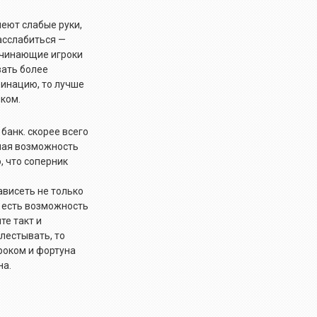
меют слабые руки,
асслабиться —
начинающие игроки
вать более
бинацию, то лучше
иком.
банк. скорее всего
ьная возможность
, что соперник
ависеть не только
с есть возможность
те такт и
лестывать, то
роком и фортуна
на.