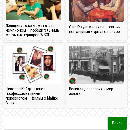
Женщина тоже может стать
Card Player Magazine — самый
чемпионом — победительницы
популярный журнал о покере.
открытых турниров WSOP.
Николас Кейдж станет
Великая депрессия и мир
профессиональным
азарта.
покеристом — фильм о Майке
Матусове.