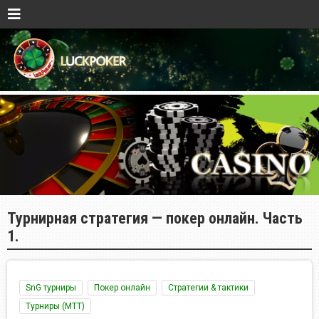
Турнирная стратегия — покер онлайн. Часть
1.
SnG турниры
Покер онлайн
Стратегии & тактики
Турниры (МТТ)