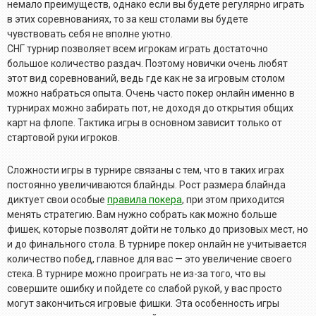
немало преимуществ, однако если вы будете регулярно играть
в этих соревнованиях, то за кеш столами вы будете
чувствовать себя не вполне уютно.
СНГ турнир позволяет всем игрокам играть достаточно
большое количество раздач. Поэтому новички очень любят
этот вид соревнований, ведь где как не за игровым столом
можно набраться опыта. Очень часто покер онлайн именно в
турнирах можно забирать пот, не доходя до открытия общих
карт на флопе. Тактика игры в основном зависит только от
стартовой руки игроков.
Сложности игры в турнире связаны с тем, что в таких играх
постоянно увеличиваются блайнды. Рост размера блайнда
диктует свои особые
правила покера
, при этом приходится
менять стратегию. Вам нужно собрать как можно больше
фишек, которые позволят дойти не только до призовых мест, но
и до финального стола. В турнире покер онлайн не учитывается
количество побед, главное для вас — это увеличение своего
стека. В турнире можно проиграть не из-за того, что вы
совершите ошибку и пойдете со слабой рукой, у вас просто
могут закончиться игровые фишки. Эта особенность игры