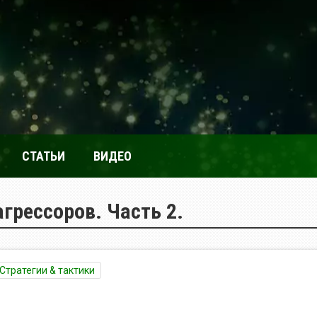
СТАТЬИ
ВИДЕО
грессоров. Часть 2.
Стратегии & тактики