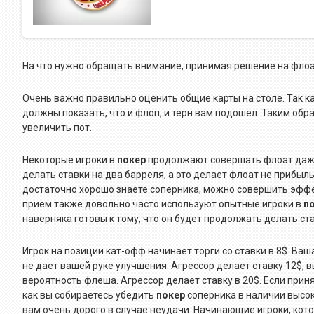
На что нужно обращать внимание, принимая решение на фло
Очень важно правильно оценить общие карты на столе. Так к
должны показать, что и флоп, и терн вам подошел. Таким обр
увеличить пот.
Некоторые игроки в
покер
продолжают совершать флоат даже 
делать ставки на два барреля, а это делает флоат не прибыль
достаточно хорошо знаете соперника, можно совершить эффе
прием также довольно часто используют опытные игроки в
п
наверняка готовы к тому, что он будет продолжать делать ст
Игрок на позиции кат-офф начинает торги со ставки в 8$. Ва
не дает вашей руке улучшения. Агрессор делает ставку 12$, в
вероятность флеша. Агрессор делает ставку в 20$. Если прин
как вы собираетесь убедить
покер
соперника в наличии высок
вам очень дорого в случае неудачи. Начинающие игроки, кот