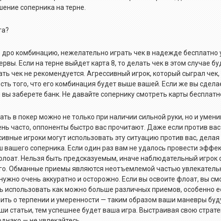
шение соперника на терне.
та?
 дро комбинацию, нежелательно играть чек в надежде бесплатно 
рвы. Если на терне выйдет карта 8, то делать чек в этом случае б
ть чек не рекомендуется. Агрессивный игрок, который сыграл чек
ть того, что его комбинация будет выше вашей. Если же вы сделае
и вы заберете банк. Не давайте сопернику смотреть карты бесплатн
ать в покер можно не только при наличии сильной руки, но и умени
ень часто, оппоненты быстро вас прочитают. Даже если против ва
сивные игроки могут использовать эту ситуацию против вас, делая
ш вашего соперника. Если один раз вам не удалось провести эффе
 флоат. Нельзя быть предсказуемым, иначе наблюдательный игрок
рого. Обманные приемы являются неотъемлемой частью увлекатель
нужно очень аккуратно и осторожно. Если вы освоите флоат, вы см
ь использовать как можно больше различных приемов, особенно е
ить о терпении и умеренности — таким образом ваши маневры буд
и статьи, тем успешнее будет ваша игра. Выстраивая свою страт
однако — не увлекайтесь.