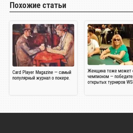
Похожие статьи
Женщина тоже может 
Card Player Magazine — самый
чемпионом — победит
популярный журнал о покере.
открытых турниров WS