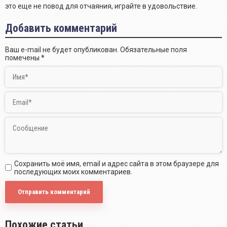
это еще не повод для отчаяния, играйте в удовольствие.
Добавить комментарий
Ваш e-mail не будет опубликован.
Обязательные поля
помечены
*
Сохранить моё имя, email и адрес сайта в этом браузере для
последующих моих комментариев.
Похожие статьи