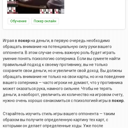
Обучение
Покер онлайн
Играя в
покер
на деньги, в первую очередь необходимо
обращать внимание на потенциальную силу руки вашего
оппонента. В этом случае очень важную роль будет играть
умение понять психологию соперника. Если вы сумеете найти
правильный подход к своему противнику, вы не только
сохраните свои деньги, но и увеличите свой доход. Вы должны
обращать внимание не только на свои карты, но и на поведение
вашего соперника — часто игроки не думают, что у противника
может оказаться рука, намного сильнее. Чтобы не терять
деньги, а наоборот, увеличить их количество на игровом счету,
нужно очень хорошо ознакомиться с психологией игры в
покер.
Старайтесь изучить стиль игры вашего оппонента — таким
образом вы получите определенную картину тех карт, с
которыми он делает определенные ходы. Уже после