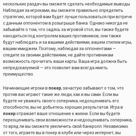
нескольких раздач вы сможете сделать необходимые выводы.
Наблюдая за игроками, вы сможете правильно определить
стратегию, которой вам будет лучше пользоваться при встрече
с данным оппонентом в розыгрыше банка. Однако никогда не
забывайте о том, что садясь за игровой стол, вы также будете
находиться под контролем ваших противников, они также
будут наблюдать и за вашими действиями, вашем стилем игры,
вашим имиджем. Поэтому, наблюдая за оппонентами —
следите за своими действиями, не дайте противникам
возможность прочитать ваши карты. Ваша игра должна быть
непредсказуемой — это позволит вам всегда иметь
преимущество.
Начинающие игроки в
покер
, зачастую забывают о том, что
против вас играют такие же люди, как и вы сами. Если вы
будете не уважать своего соперника, недооценивать его
способности, вы не добьетесь хороших результатов. Игра в
покер
отражает ваше отношение к жизни. Если вы будете
переоценивать свои возможности и недооценивать соперника,
то вряд ли вы сможете увеличить свой банкролл. Независимо
от того, играете вы в покер в клубе или через интернет, вы