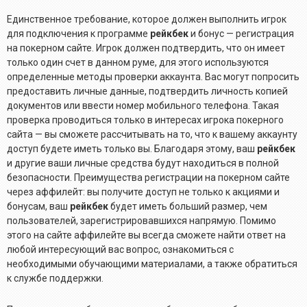
Единственное требование, которое должен выполнить игрок
для подключения к программе
рейкбек
и бонус — регистрация
на покерном сайте. Игрок должен подтвердить, что он имеет
только один счет в данном руме, для этого используются
определенные методы проверки аккаунта. Вас могут попросить
предоставить личные данные, подтвердить личность копией
документов или ввести номер мобильного телефона. Такая
проверка проводиться только в интересах игрока покерного
сайта — вы сможете рассчитывать на то, что к вашему аккаунту
доступ будете иметь только вы. Благодаря этому, ваш
рейкбек
и другие ваши личные средства будут находиться в полной
безопасности. Преимущества регистрации на покерном сайте
через аффилейт: вы получите доступ не только к акциями и
бонусам, ваш
рейкбек
будет иметь больший размер, чем
пользователей, зарегистрировавшихся напрямую. Помимо
этого на сайте аффилейте вы всегда сможете найти ответ на
любой интересующий вас вопрос, ознакомиться с
необходимыми обучающими материалами, а также обратиться
к службе поддержки.