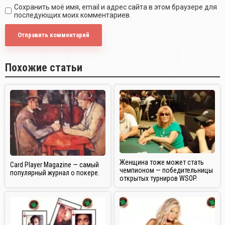
Сохранить моё имя, email и адрес сайта в этом браузере для
последующих моих комментариев.
Похожие статьи
Женщина тоже может стать
Card Player Magazine — самый
чемпионом — победительницы
популярный журнал о покере.
открытых турниров WSOP.