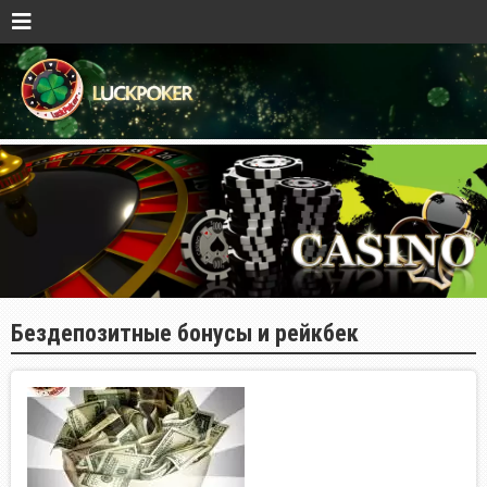
Бездепозитные бонусы и рейкбек