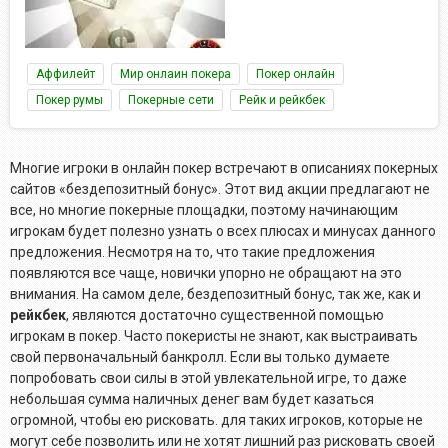
Аффилейт
Мир онлаин покера
Покер онлайн
Покер румы
Покерные сети
Рейк и рейкбек
Многие игроки в онлайн покер встречают в описаниях покерных
сайтов «бездепозитный бонус». Этот вид акции предлагают не
все, но многие покерные площадки, поэтому начинающим
игрокам будет полезно узнать о всех плюсах и минусах данного
предложения. Несмотря на то, что такие предложения
появляются все чаще, новички упорно не обращают на это
внимания. На самом деле, бездепозитный бонус, так же, как и
рейкбек
, являются достаточно существенной помощью
игрокам в покер. Часто покеристы не знают, как выстраивать
свой первоначальный банкролл. Если вы только думаете
попробовать свои силы в этой увлекательной игре, то даже
небольшая сумма наличных денег вам будет казаться
огромной, чтобы ею рисковать. для таких игроков, которые не
могут себе позволить или не хотят лишний раз рисковать своей