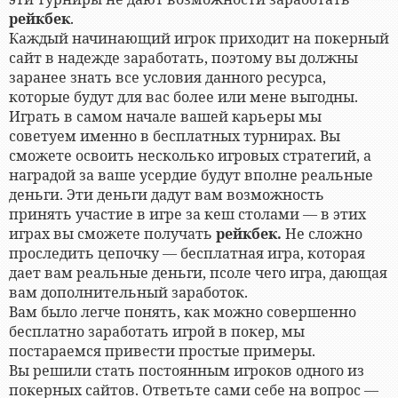
рейкбек
.
Каждый начинающий игрок приходит на покерный
сайт в надежде заработать, поэтому вы должны
заранее знать все условия данного ресурса,
которые будут для вас более или мене выгодны.
Играть в самом начале вашей карьеры мы
советуем именно в бесплатных турнирах. Вы
сможете освоить несколько игровых стратегий, а
наградой за ваше усердие будут вполне реальные
деньги. Эти деньги дадут вам возможность
принять участие в игре за кеш столами — в этих
играх вы сможете получать
рейкбек.
Не сложно
проследить цепочку — бесплатная игра, которая
дает вам реальные деньги, псоле чего игра, дающая
вам дополнительный заработок.
Вам было легче понять, как можно совершенно
бесплатно заработать игрой в покер, мы
постараемся привести простые примеры.
Вы решили стать постоянным игроков одного из
покерных сайтов. Ответьте сами себе на вопрос —