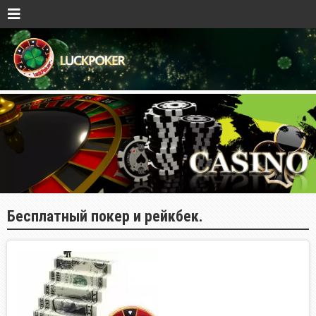
Бесплатный покер и рейкбек.