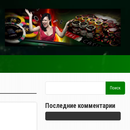
Последние комментарии