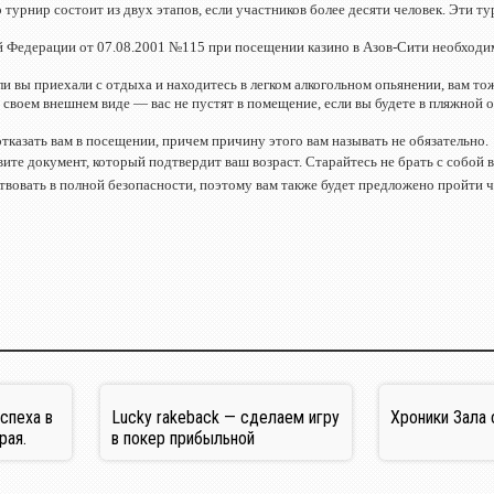
турнир состоит из двух этапов, если участников более десяти человек. Эти т
й Федерации от 07.08.2001 №115 при посещении казино в Азов-Сити необход
ли вы приехали с отдыха и находитесь в легком алкогольном опьянении, вам то
о своем внешнем виде — вас не пустят в помещение, если вы будете в пляжной
казать вам в посещении, причем причину этого вам называть не обязательно.
вите документ, который подтвердит ваш возраст. Старайтесь не брать с собой 
твовать в полной безопасности, поэтому вам также будет предложено пройти ч
спеха в
Lucky rakeback — сделаем игру
Хроники Зала 
рая.
в покер прибыльной