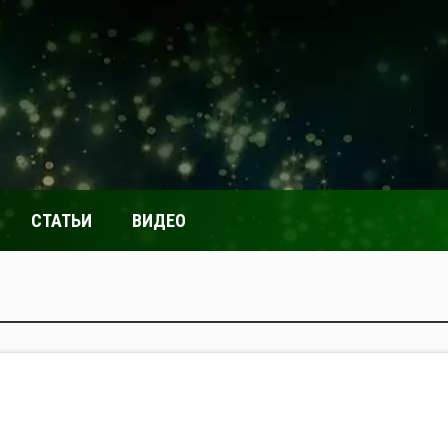
СТАТЬИ
ВИДЕО