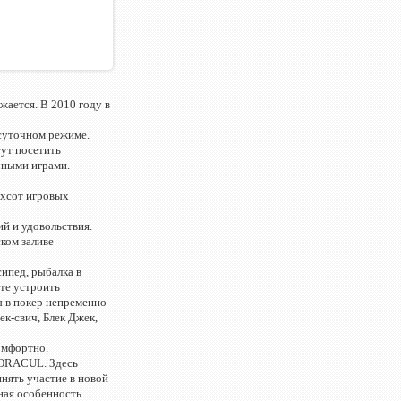
жается. В 2010 году в
осуточном режиме.
гут посетить
чными играми.
ехсот игровых
й и удовольствия.
ком заливе
ипед, рыбалка в
ете устроить
ы в покер непременно
ек-свич, Блек Джек,
омфортно.
о ORACUL. Здесь
нять участие в новой
сная особенность