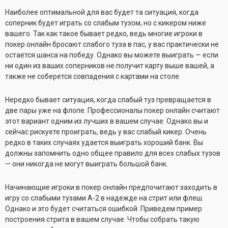
Наиболее оптимальной для вас будет та ситуация, когда
соперник будет играть со слабым тузом, но с кикером ниже
вашего. Так как такое бывает редко, ведь многие игроки в
покер онлайн бросают слабого туза в пас, у вас практически не
остается шанса на победу. Однако вы можете выиграть — если
ни один из ваших соперников не получит карту выше вашей, а
также не соберется совпадения с картами на столе.
Нередко бывает ситуация, когда слабый туз превращается в
две пары уже на флопе. Профессионалы покер онлайн считают
этот вариант одним из лучших в вашем случае. Однако вы и
сейчас рискуете проиграть, ведь у вас слабый кикер. Очень
редко в таких случаях удается выиграть хороший банк. Вы
должны запомнить одно общее правило для всех слабых тузов
— они никогда не могут выиграть большой банк.
Начинающие игроки в покер онлайн предпочитают заходить в
игру со слабыми тузами А-2 в надежде на стрит или флеш.
Однако и это будет считаться ошибкой. Приведем пример
построения стрита в вашем случае. Чтобы собрать такую