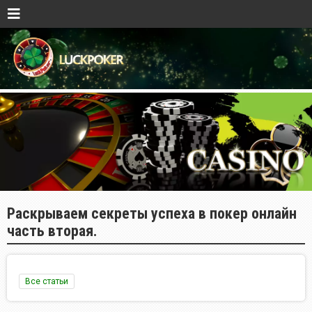
Раскрываем секреты успеха в покер онлайн
часть вторая.
Все статьи