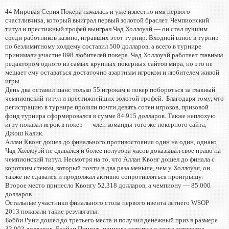
44 Мировая Серия Покера началась и уже известно имя первого
счастливчика, который выиграл первый золотой браслет. Чемпионский
титул и престижный трофей выиграл Чад Холлоуэй — он стал лучшим
среди работников казино, игравших этот турнир. Входной взнос в турнир
по безлимитному холдему составил 500 долларов, а всего в турнире
принимали участие 898 любителей покера. Чад Холлоуэй работает главным
редактором одного из самых крупных покерных сайтов мира, но это не
мешает ему оставаться достаточно азартным игроком и любителем живой
игры.
День два оставил шанс только 55 игрокам в покер побороться за главный
чемпионский титул и престижнейших золотой трофей.
Благодаря тому, что
регистрацию в турнире прошли почти девять сотен игроков, призовой
фонд турнира сформировался в сумме 84.915 долларов. Также неплохую
игру показал игрок в покер — член команды того же покерного сайта,
Джош Калик.
Аллан Квонг дошел до финального противостояния один на один, однако
Чад Холлоуэй не сдавался и более полутора часов доказывал свое право на
чемпионский титул. Несмотря на то, что Аллан Квонг дошел до финала с
коротким стеком, который почти в два раза меньше, чем у Холлоуэя, он
также не сдавался и продолжал активно сопротивляться проигрышу.
Второе место принесло Квонгу 52.318 долларов, а чемпиону — 85.000
долларов.
Остальные участники финального стола первого ивента летнего WSOP
2013 показали такие результаты:
Бобби Руни дошел до третьего места и получил денежный приз в размере
33.903 долларов. Брайан Пингель немного уступил и занял четвертое