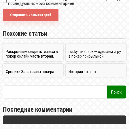
последующих моих комментариев.
Похожие статьи
Раскрываем секреты успеха в
Lucky rakeback — сделаем игру
покер онлайн часть вторая.
в покер прибыльной
Хроники Зала славы покера
История казино.
Последние комментарии