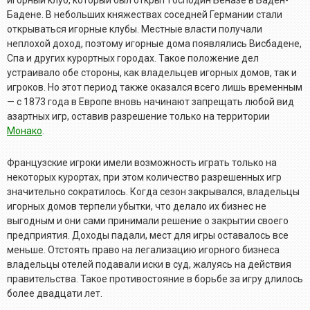
Бадене. В небольших княжествах соседней Германии стали
открываться игорные клубы. Местные власти получали
неплохой доход, поэтому игорные дома появлялись Висбадене,
Спа и других курортных городах. Такое положение дел
устраивало обе стороны, как владельцев игорных домов, так и
игроков. Но этот период также оказался всего лишь временным
— с 1873 года в Европе вновь начинают запрещать любой вид
азартных игр, оставив разрешение только на территории
Монако
.
Французские игроки имели возможность играть только на
некоторых курортах, при этом количество разрешенных игр
значительно сократилось. Когда сезон закрывался, владельцы
игорных домов терпели убытки, что делало их бизнес не
выгодным и они сами принимали решение о закрытии своего
предприятия. Доходы падали, мест для игры оставалось все
меньше. Отстоять право на легализацию игорного бизнеса
владельцы отелей подавали иски в суд, жалуясь на действия
правительства. Такое противостояние в борьбе за игру длилось
более двадцати лет.