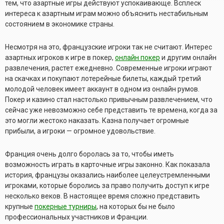
тем, что азартные игры действуют успокаивающе. Всплеск
интереса к азартным играм можно объяснить нестабильным
состоянием в экономике страны.
Несмотря на это, французские игроки так не считают. Интерес
азартных игроков к игре в покер,
онлайн покер
и другим онлайн
развлечения, растет ежедневно. Современные игроки играют
на скачках и покупают лотерейные билеты, каждый третий
молодой человек имеет аккаунт в одном из онлайн румов.
Покер и казино стал настолько привычным развлечением, что
сейчас уже невозможно себе представить те времена, когда за
это могли жестоко наказать. Казна получает огромные
прибыли, а игроки — огромное удовольствие.
Франция очень долго боролась за то, чтобы иметь
возможность играть в карточные игры законно. Как показала
история, французы оказались наиболее целеустремленными
игроками, которые боролись за право получить доступ к игре
несколько веков. В настоящее время сложно представить
крупные
покерные турниры
, на которых бы не было
профессиональных участников и Франции.