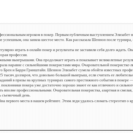
офессиональным игроком в покер. Первым публичным выступлением Элизабет 
 успешным, она заняла шестое место. Как рассказала Шеннон после турнира, о
гулярно играть в онлайн покер и результаты не заставили себя долго ждать. Он
торая профессия.
нежными выигрышами. Она продолжает играть и показывает великолепные резул
играла наравне с сильнейшими покеристами мира. Очаровательной покеристке-
то Брен и Барри Гринштайн. Шеннон Элизабет сумела обойти известных проф
125 тысяч долларов, что довольно большой выигрыш, если считать ее любитель
опаданий в призы на крупных турнирах самого престижного события в покере
, поклонники покера уже достаточно хорошо знают ее как отличного и сильного
ть вполне профессиональными. Очаровательная покеристка, азартная и смелая, 
ть съемочный день.
йна первого места в нашем рейтинге. Этим леди удалось сломать стереотип о к