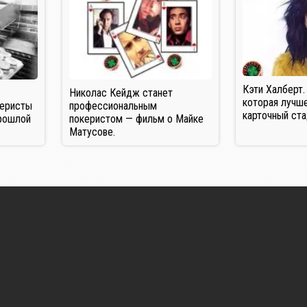
Кэти Халберт
Николас Кейдж станет
которая лучше
керисты
профессиональным
карточный ста
прошлой
покеристом — фильм о Майке
Матусове.