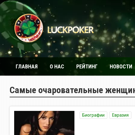
ГЛАВНАЯ
О НАС
РЕЙТИНГ
НОВОСТИ
Самые очаровательные женщин
Биографии
Евразия