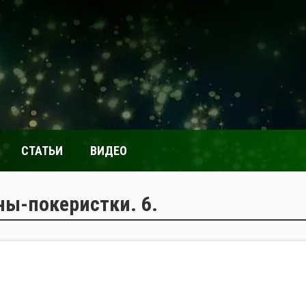
СТАТЬИ
ВИДЕО
ы-покеристки. 6.