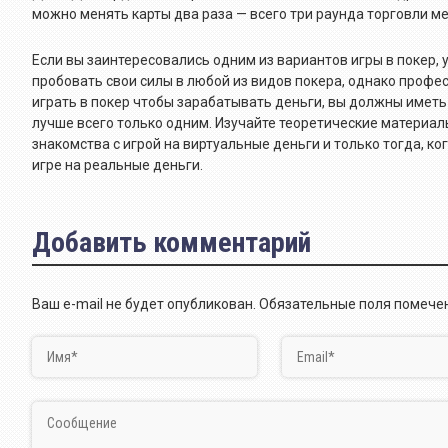
можно менять карты два раза — всего три раунда торговли ме
Если вы заинтересовались одним из вариантов игры в покер,
пробовать свои силы в любой из видов покера, однако профе
играть в покер чтобы зарабатывать деньги, вы должны имет
лучше всего только одним. Изучайте теоретические материал
знакомства с игрой на виртуальные деньги и только тогда, к
игре на реальные деньги.
Добавить комментарий
Ваш e-mail не будет опубликован.
Обязательные поля помеч