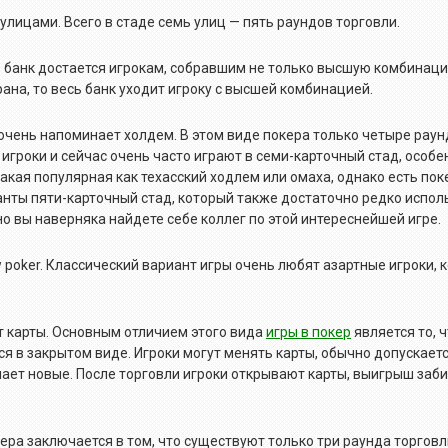
улицами. Всего в стаде семь улиц — пять раундов торговли.
ре банк достается игрокам, собравшим не только высшую комбинаци
ана, то весь банк уходит игроку с высшей комбинацией.
очень напоминает холдем. В этом виде покера только четыре раун
гроки и сейчас очень часто играют в семи-карточный стад, особе
такая популярная как техасский ходлем или омаха, однако есть пок
нты пяти-карточный стад, который также достаточно редко исполь
о вы наверняка найдете себе коллег по этой интереснейшей игре.
 poker. Классический вариант игры очень любят азартные игроки, 
т карты. Основным отличием этого вида
игры в покер
является то, ч
тся в закрытом виде. Игроки могут менять карты, обычно допускае
ает новые. После торговли игроки открывают карты, выигрыш забир
ра заключается в том, что существуют только три раунда торговли