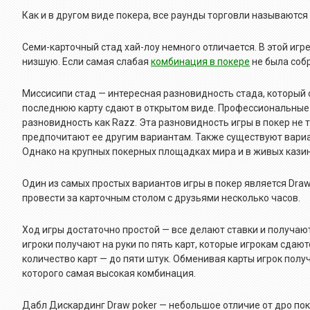
Как и в другом виде покера, все раунды торговли называются 
Семи-карточный стад хай-лоу немного отличается. В этой иг
низшую. Если самая слабая
комбинация в покере
не была собр
Миссисипи стад — интересная разновидность стада, который 
последнюю карту сдают в открытом виде. Профессиональные и
разновидность как Razz. Эта разновидность игры в покер не 
предпочитают ее другим вариантам. Также существуют вариа
Однако на крупных покерных площадках мира и в живых казин
Один из самых простых вариантов игры в покер является Draw
провести за карточным столом с друзьями несколько часов.
Ход игры достаточно простой — все делают ставки и получаю
игроки получают на руки по пять карт, которые игрокам сдаю
количество карт — до пяти штук. Обменивая карты игрок получ
которого самая высокая комбинация.
Дабл Дискардинг Draw poker — небольшое отличие от дро поке