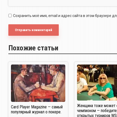
Сохранить моё имя, email и адрес сайта в этом браузере 
Похожие статьи
Женщина тоже может 
Card Player Magazine — самый
чемпионом — победит
популярный журнал о покере.
открытых турниров WS