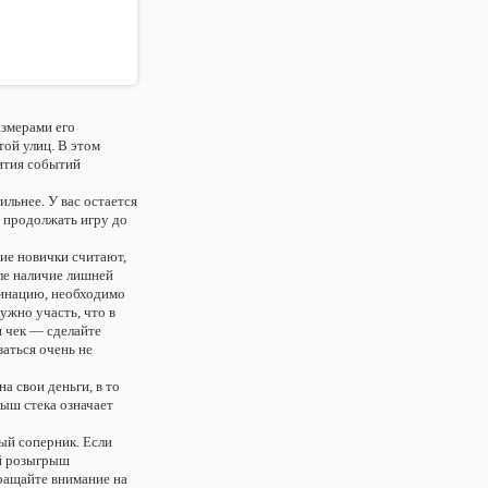
азмерами его
той улиц. В этом
вития событий
ильнее. У вас остается
т продолжать игру до
ие новички считают,
еле наличие лишней
бинацию, необходимо
ужно участь, что в
и чек — сделайте
заться очень не
а свои деньги, в то
рыш стека означает
ный соперник. Если
ый розыгрыш
бращайте внимание на