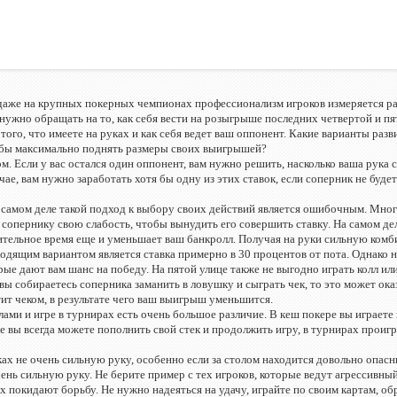
я даже на крупных покерных чемпионах профессионализм игроков измеряется р
ужно обращать на то, как себя вести на розыгрыше последних четвертой и пя
ого, что имеете на руках и как себя ведет ваш оппонент. Какие варианты раз
обы максимально поднять размеры своих выигрышей?
. Если у вас остался один оппонент, вам нужно решить, насколько ваша рука с
чае, вам нужно заработать хотя бы одну из этих ставок, если соперник не буде
а самом деле такой подход к выбору своих действий является ошибочным. Мног
 сопернику свою слабость, чтобы вынудить его совершить ставку. На самом д
длительное время еще и уменьшает ваш банкролл. Получая на руки сильную ком
одящим вариантом является ставка примерно в 30 процентов от пота. Однако н
рые дают вам шанс на победу. На пятой улице также не выгодно играть колл ил
ы собираетесь соперника заманить в ловушку и сыграть чек, то это может ока
тит чеком, в результате чего ваш выигрыш уменьшится.
ами и игре в турнирах есть очень большое различие. В кеш покере вы играете н
е вы всегда можете пополнить свой стек и продолжить игру, в турнирах проиг
ках не очень сильную руку, особенно если за столом находится довольно опас
ень сильную руку. Не берите пример с тех игроков, которые ведут агрессивн
х покидают борьбу. Не нужно надеяться на удачу, играйте по своим картам, о