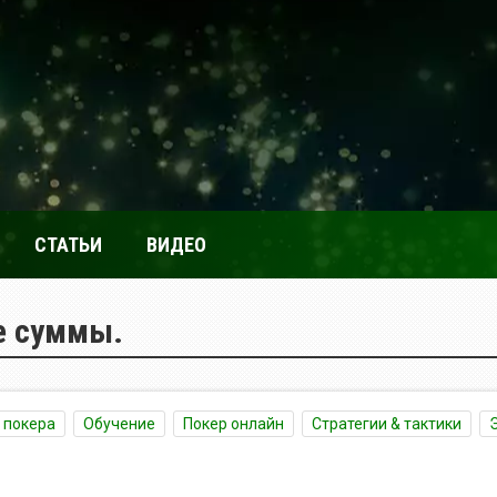
СТАТЬИ
ВИДЕО
е суммы.
 покера
Обучение
Покер онлайн
Стратегии & тактики
Э