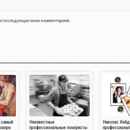
для последующих моих комментариев.
— самый
Неизвестные
Николас Кейд
окере.
профессиональные покеристы
профессиона