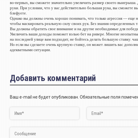
во-первых, вы сможете значительно увеличить размер своего выигрыша. 
руки. При условии, что у вас действительно большая рука, вы сможете в
блефуете.
Однако вы должны очень хорошо понимать, что только агрессия — еще не
чтобы маскировать реальную силу своих рук. Без знания определенных т
Вы должны обратить свое внимание и на другие необходимые для побед
Увеличить ваши доходы поможет вэлью бет на ривере. Многие неопытные
на последней улице вам подходит, не бойтесь делать большую ставку. ча
Но если вы сделаете очень крупную ставку, он может лишить вас дополн
адекватными ситуации.
Добавить комментарий
Ваш e-mail не будет опубликован.
Обязательные поля помеч