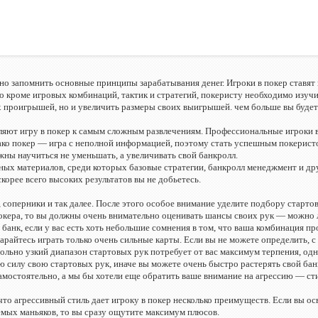
жно запомнить основные принципы зарабатывания денег. Игроки в покер ставят 
что кроме игровых комбинаций, тактик и стратегий, покеристу необходимо изуч
х проигрышей, но и увеличить размеры своих выигрышей. чем больше вы будет
ляют игру в покер к самым сложным развлечениям. Профессиональные игроки 
нако покер — игра с неполной информацией, поэтому стать успешным покерист
жны научиться не уменьшать, а увеличивать свой банкролл.
ых материалов, среди которых базовые стратегии, банкролл менеджмент и дру
скорее всего высоких результатов вы не добьетесь.
соперники и так далее. После этого особое внимание уделите подбору старто
покера, то вы должны очень внимательно оценивать шансы своих рук — можно 
банк, если у вас есть хоть небольшие сомнения в том, что ваша комбинация пр
старайтесь играть только очень сильные карты. Если вы не можете определить, 
овольно узкий диапазон стартовых рук потребует от вас максимум терпения, од
 силу свою стартовых рук, иначе вы можете очень быстро растерять свой бан
амостоятельно, а мы бы хотели еще обратить ваше внимание на агрессию — ст
что агрессивный стиль дает игроку в покер несколько преимуществ. Если вы о
аемых маньяков, то вы сразу ощутите максимум плюсов.