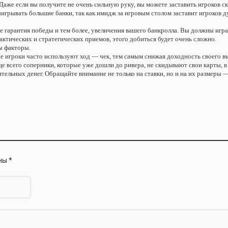
Даже если вы получите не очень сильную руку, вы можете заставить игроков с
ыигрывать большие банки, так как имидж за игровым столом заставит игроков д
 гарантия победы и тем более, увеличения вашего банкролла. Вы должны игра
актических и стратегических приемов, этого добиться будет очень сложно.
ы факторы.
 игроки часто используют ход — чек, тем самым снижая доходность своего в
ще всего соперники, которые уже дошли до ривера, не скидывают свои карты, в
ительных денег. Обращайте внимание не только на ставки, но и на их размеры
ены
*