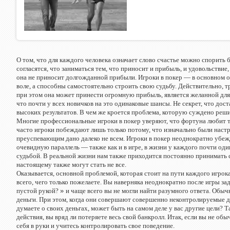
О том, что для каждого человека означает слово счастье можно спорить 
согласятся, что заниматься тем, что приносит и прибыль, и удовольстви
она не приносит долгожданной прибыли. Игроки в покер — в основном от
воле, а способны самостоятельно строить свою судьбу. Действительно, тр
при этом она может принести огромную прибыль, является желанной для
что почти у всех новичков на это одинаковые шансы. Не секрет, что дос
высоких результатов. В чем же кроется проблема, которую суждено реш
Многие профессиональные игроки в покер уверяют, что фортуна любит то
часто игроки побеждают лишь только потому, что изначально были настро
преуспевающим дано далеко не всем. Игроки в покер неоднократно убеж
очевидную параллель — также как и в игре, в жизни у каждого почти о
судьбой. В реальной жизни нам также приходится постоянно принимать с
настоящему также могут стать не все.
Оказывается, основной проблемой, которая стоит на пути каждого игрока
всего, чего только пожелаете. Вы наверняка неоднократно после игры за
пустой рукой?
»
и чаще всего вы не могли найти разумного ответа. Обычн
деньги. При этом, когда они совершают совершенно неконтролируемые дей
думаете о своих деньгах, может быть на самом деле у вас другие цели? Т
действия, вы вряд ли потеряете весь свой банкролл. Итак, если вы не об
себя в руки и учитесь контролировать свое поведение.