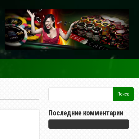
Последние комментарии