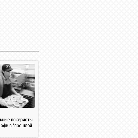
ьные покеристы
рофи в "прошлой