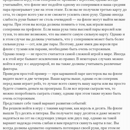
учитывайте, что флопе мог подойти одному из соперников и ваша средняя
пара проигрывает уже на этом этапе. Если вы не получили третью карту до
сета, то скорее всего уже и не сможете усилить свою руку. Однако иногда
слабость руки бывает не столь очевидной — на флопе могут выйти мелкие
карты. При этом вы всегда должны помнить о том, как играли ваши
соперники на префлопе. Если ваша рука типа высокой пары королей или
тузов, то вполне возможно, что вы имеете самую сильную карту. Однако и
в этом случае вы должны учитывать, что у соперником может быть более
сильная рука — сет, или две пары. Поэтому, даже имея два короля при
флопе с тузами или парами, необходимо быть очень осторожным.
Однако покер — не просто считается самой сложной игрой в мире. Иногда
и в этой игре бывают исключения из правил. В некоторых случаях можно
войти в игру и с андерпарой, но вы также должны учитывать различные
факторы.
Приведем простой пример — при карманной паре шестерок вы на флопе
видите валет и две четверки. Ваши карты выше, однако если соперник
перед вами играет рейз, то лучше всего скинуть вашу карты или вы просто
будете ставить деньги на проигрыш. Если все игроки сыграли чек, то
можно попробовать сыграть ставку, однако при этом также нужно быть
очень осторожным.
Представьте себе такой вариант развития событий:
Вы решили войти в игру с такими картами, как король и десять. На флопе
вышли Туз десять и пятерка. Вы получаете пару десяток и даже можете
надеяться на сет на следующих улицах или двух пар, однако на такой
вариант надежда очень слабая и вам придется скинуть карты в пас. Вы
всегда должны адекватно оценивать потенциал своей руки, при этом не