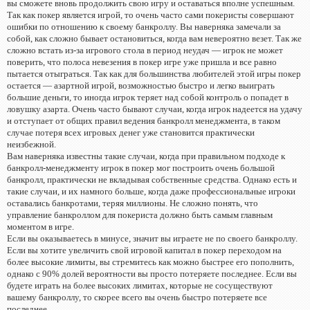
вы сможете вновь продолжить свою игру и оставаться вполне успешным.
Так как покер является игрой, то очень часто сами покеристы совершают
ошибки по отношению к своему банкроллу. Вы наверняка замечали за
собой, как сложно бывает остановиться, когда вам невероятно везет. Так же
сложно встать из-за игрового стола в период неудач — игрок не может
поверить, что полоса невезения в покер игре уже пришла и все равно
пытается отыграться. Так как для большинства любителей этой игры покер
остается — азартной игрой, возможностью быстро и легко выиграть
большие деньги, то иногда игрок теряет над собой контроль о попадет в
ловушку азарта. Очень часто бывают случаи, когда игрок надеется на удачу
и отступает от общих правил ведения банкролл менеджмента, в таком
случае потеря всех игровых денег уже становится практически
неизбежной.
Вам наверняка известны такие случаи, когда при правильном подходе к
банкролл-менеджменту игрок в покер мог построить очень большой
банкролл, практически не вкладывая собственные средства. Однако есть и
такие случаи, и их намного больше, когда даже профессиональные игроки
оставались банкротами, теряя миллионы. Не сложно понять, что
управление банкроллом для покериста должно быть самым главным
моментом в игре.
Если вы оказываетесь в минусе, значит вы играете не по своего банкроллу.
Если вы хотите увеличить свой игровой капитал в покер переходом на
более высокие лимиты, вы стремитесь как можно быстрее его пополнить,
однако с 90% долей вероятности вы просто потеряете последнее. Если вы
будете играть на более высоких лимитах, которые не сосуществуют
вашему банкроллу, то скорее всего вы очень быстро потеряете все
последнее.