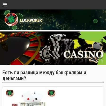
Есть ли разница между банкроллом и
деньгами?