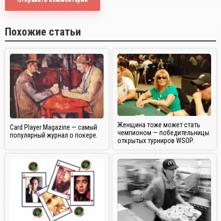
Похожие статьи
Женщина тоже может стать
Card Player Magazine — самый
чемпионом — победительницы
популярный журнал о покере.
открытых турниров WSOP.