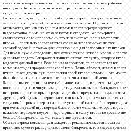
следить за размером своего игрового капитала, так как это
-его рабочий
инструмент, без которого он не может рассчитывать на более
существенный выигрыш.
Готовить о том, что деньги — необходимый атрибут каждого покериста,
лишний раз не нужно, об этом и так знают все игроки. Однако на практике
оказывается, что именно деньгам игроки в покер нередко уделяют
недостаточное внимание, от чего потом и страдают. Все покеристы
сталкиваются с этой проблемой и это не зависит от уровня мастерства
игрока — правильно распорядиться своим банкроллом оказывается
сложной задачей не только для новичков, но и для более опытных игроков.
Для начала нужно определить, чем отличается понятие банкролла и просто
денежных средств. Банкроллом принято считать ту сумму, которую игрок
выделяет для свой игры. Если банкролл проигран, то покерист теряет
возможность для продолжения своей игры. Таким образом, игроку в покер
нужно искать другие пути пополнения своей игровой суммы — это может
быть бесплатная игра с денежными призами и повторный депозит.
Банкролл имеет для игрока очень большое значение, ведь если вы будете
постоянно играть в минус, вам придется увеличивать свой банкролл за счет
не игровых денег, которые нередко могут быть предназначены для совсем
других целей. Однако потерять часть или весь банкролл может не только
минусовый игрок в покер, но и вполне успешный плюсовой покерист. Даже
при очень хорошей игре нередко бывают такие моменты, которые игроки
называют периодом неудач — даунстриков, и если у игрока не достаточно
большой банкролл, он может также с ним проститься.
Обычно период невезения для каждого игрока заканчивается и если вы
правильно сумеете распорядиться своим банкроллом, то в скором времени