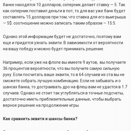
банке находятся 10 долларов, соперник делает ставку — 5. Так
как соперник поставил деньги в пот, то для вас уже банк будет
составлять 15 долларов при том, что ставка для его выигрыша
— 5$. соотношение можно записать таким образом — 15:5.
Однако этой информации будет не достаточно, поэтому вам
еще и придется узнать эквити. В зависимости от вероятности
на вашу победу и можно будет принимать решение.
Например, если уже на флопе вы имеете 9 аутов, вы получаете
36 процентов вероятности, что вы получите самую сильную
руку. Если посчитать ваше эквити, то в 64 случаев из ста вы не
сможете собрать лучшую комбинацию. Если не забывать и о
шансах банка, то достраивать дро на флеш вам не удастся в 1.7
случаев. Однако не стоит так углубляться в точные подсчеты,
достаточно иметь приблизительные данные, чтобы выбрать
верное решение на продолжение игры.
Как сравнить эквити и шансы банка?