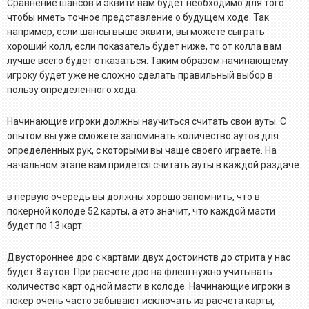
Сравнение шансов и эквити вам будет необходимо для того
чтобы иметь точное представление о будущем ходе. Так
например, если шансы выше эквити, вы можете сыграть
хороший колл, если показатель будет ниже, то от колла вам
лучше всего будет отказаться. Таким образом начинающему
игроку будет уже не сложно сделать правильный выбор в
пользу определенного хода.
Начинающие игроки должны научиться считать свои ауты. С
опытом вы уже сможете запоминать количество аутов для
определенных рук, с которыми вы чаще своего играете. На
начальном этапе вам придется считать ауты в каждой раздаче.
в первую очередь вы должны хорошо запомнить, что в
покерной колоде 52 карты, а это значит, что каждой масти
будет по 13 карт.
Двустороннее дро с картами двух достоинств до стрита у нас
будет 8 аутов. При расчете дро на флеш нужно учитывать
количество карт одной масти в колоде. Начинающие игроки в
покер очень часто забывают исключать из расчета карты,