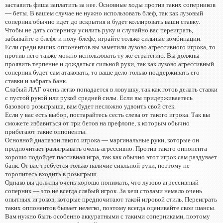
заставить фиша заплатить за нее. Основные ходы против таких соперников
— беты. В вашем случае не нужно использовать блеф, так как лузовый
соперник обычно идет до вскрытия и будет коллировать ваши ставку.
Чтобы не дать сопернику усилить руку и случайно вас переиграть,
забывайте о блефе и полу-блефе, играйте только сильные комбинации.
Если среди ваших оппонентов вы заметили лузово агрессивного игрока, то
против него также можно использовать ту же стратегию. Вы должны
проявить терпение и дождаться сильной руки, так как лузово агрессивный
соперник будет сам атаковать, то ваше дело только поддерживать его
ставки и забрать банк.
Слабый ЛАГ очень легко попадается в ловушку, так как готов делать ставки
с пустой рукой или рукой средней силы. Если вы придерживаетесь
базового розыгрыша, вам будет несложно удвоить свой стек.
Если у вас есть выбор, постарайтесь сесть слева от такого игрока. Так вы
сможете избавиться от три бетов на префлопе, к которым обычно
прибегают такие оппоненты.
Основной диапазон такого игрока — маргинальные руки, которые он
предпочитает разыгрывать очень агрессивно. Против такого оппонента
хорошо подойдет пассивная игра, так как обычно этот игрок сам раздувает
банк. От вас требуется только наличие сикльной руки, поэтому не
торопитесь входить в розыгрыш.
Однако вы должны очень хорошо понимать, что лузово агрессивный
соперник — это не всегда слабый игрок. За кеш столами немало очень
опытных игроков, которые предпочитают такой игровой стиль. Переиграть
таких оппонентов бывает нелегко, поэтому всегда оценивайте свои шансы.
Вам нужно быть особенно аккуратными с такими соперниками, поэтому