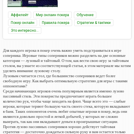
Аффилейт
Мир онлаин покера
Обучение
Покер онлайн
Правила покера
Стратегии & тактики
Это интересно...
Для каждого игрока в покер очень важно уметь подстраиваться к игре
соперника. Игровые типы соперников можно разделить на две основные
категории — лузовый и тайтовый. О том, как вести свою игру за тайтовым
столом, вы узнаете из соответствующей статьи, в этом материале мы хотим
уделить внимание лузовому столу.
Лузовым считается стол, где большинство соперников ведет более
свободную игру. Как выбрать оптимальную стратегию для игры с такими
оппонентами?
Среди начинающих игроков очень популярным является именно лузово
пассивный стиль. Эти покеристы предпочитают играть большее
количество рук, чтобы чаще заходить на флоп. Чаще всего это — слабые
игроки, которые теряют большую часть своего стека, которую вкладывают
в банк. Таких оппонентов очень любят опытные игроки в покер, ведь они
являются довольно простой и легкой добычей, у которых не сложно
выиграть, так как они вкладывают деньги в проигрышные ситуации.
Против лузово пассивных соперников хорошо действует тайтовая
стратегия — достаточно дождаться сильную руку и вам остается только