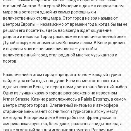
столицей Австро-Венгерской Империи и даже в современном
мире она остается одной из самых роскошных и
величественных столиц мира. Этот город не зря называют
центром Европы — независимо от времени года, когда бы вы не
решили его посетить, здесь вас всегда ждет ощущение
радости и веселья. Город расположен на величественной реке
Дунай и окружен знаменитым Венским лесом. В Вене родились
и выросли многие великие личности — уютный и
величественный город стал родиной многих музыкантов и
поэтов.
Развлечений в этом городе предостаточно — каждый турист
найдет для себя отдых по душе. Если вы мечтаете посетить
одно из казино Вены, то перед вами достаточно богатый выбор.
Одно из лучших казино города расположено на известном
Krtner Strasse. Казино расположилось в Palais Esterhzy, в самом
центре старого города. Элегантный интерьер и атмосфера
старинной Вены манят сотни тысяч туристов к этому месту
ежегодно. В игорном доме Вены работают французская и
американская рулетка, блек-джек, различные виды покера, а
также огромный зал для игровых автоматов. Различные