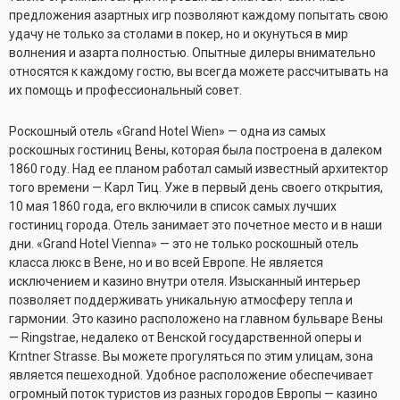
предложения азартных игр позволяют каждому попытать свою
удачу не только за столами в покер, но и окунуться в мир
волнения и азарта полностью. Опытные дилеры внимательно
относятся к каждому гостю, вы всегда можете рассчитывать на
их помощь и профессиональный совет.
Роскошный отель «Grand Hotel Wien» — одна из самых
роскошных гостиниц Вены, которая была построена в далеком
1860 году. Над ее планом работал самый известный архитектор
того времени — Карл Тиц. Уже в первый день своего открытия,
10 мая 1860 года, его включили в список самых лучших
гостиниц города. Отель занимает это почетное место и в наши
дни. «Grand Hotel Vienna» — это не только роскошный отель
класса люкс в Вене, но и во всей Европе. Не является
исключением и казино внутри отеля. Изысканный интерьер
позволяет поддерживать уникальную атмосферу тепла и
гармонии. Это казино расположено на главном бульваре Вены
— Ringstrae, недалеко от Венской государственной оперы и
Krntner Strasse. Вы можете прогуляться по этим улицам, зона
является пешеходной. Удобное расположение обеспечивает
огромный поток туристов из разных городов Европы — казино