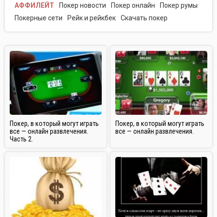
АФФИЛЕЙТ
Покер новости
Покер онлайн
Покер румы
Покерные сети
Рейк и рейкбек
Скачать покер
Покер, в который могут играть
Покер, в который могут играть
все — онлайн развлечения.
все — онлайн развлечения.
Часть 2.