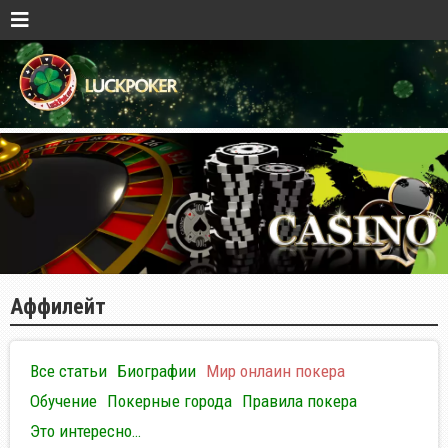
Аффилейт
Все статьи
Биографии
Мир онлаин покера
Обучение
Покерные города
Правила покера
Это интересно…