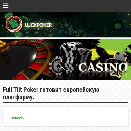
Full Tilt Poker готовит европейскую
платформу.
Новости