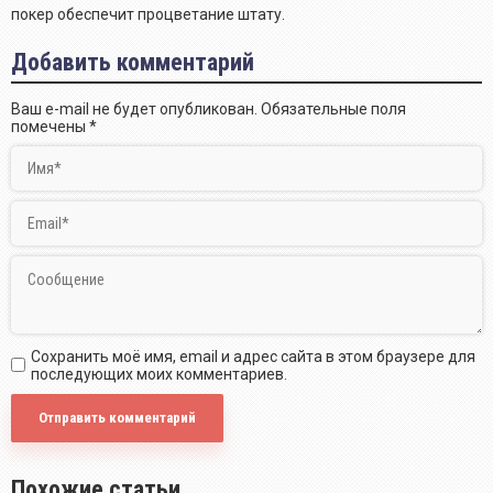
покер обеспечит процветание штату.
Добавить комментарий
Ваш e-mail не будет опубликован.
Обязательные поля
помечены
*
Сохранить моё имя, email и адрес сайта в этом браузере для
последующих моих комментариев.
Похожие статьи