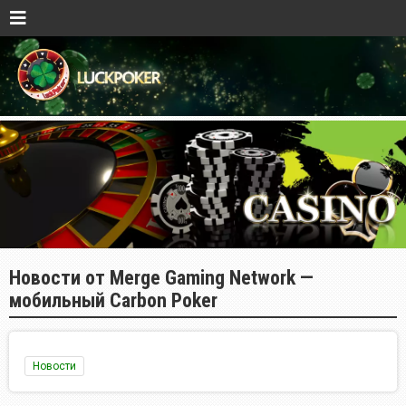
Новости от Merge Gaming Network —
мобильный Carbon Poker
Новости