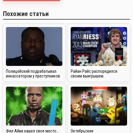
Похожие статьи
Полицейский подрабатывал
Райан Райс распорядился
инкассатором у преступников.
своим выигрышем.
Фил Айви нашел свое место…
Октябрьские