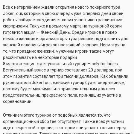
Все с нетерпением ждали открытия нового покерного тура
JokerTour, который в свою очередь уже с первых дней своей
работы собирается удивляет своих участников различными
сюрпризами. Так уже к восьмому марта на турнирной серии
готовится акция — Женский День. Среди игроков в покер
немало женщин и организаторы тура решили подготовить для
женской половины игроков настоящий сюрприз. Несмотря на
то, что праздник женский, мужчины игроки также могут
рассчитывать на некоторые подарки.
8 марта женщин ждет уникальный турнир — only for ladies.
Вступительный взнос в турнир составляет 20 долларов, при
этом гарантия составляет три тысячи долларов. Как объявили
руководители JokerTour, женский турнир будет овер-лейным,
поэтому будет максимально привлекательным для всех
представительниц прекрасного пола, принявших участие в
соревновании.
Отличием этого турнира от подобных является то, что
организационный сбор fee отсутствует. Также всех участниц
ждет секретный сюрприз, о котором они узнают только перед
началом турнира. Также восьмого марта всех участников покер