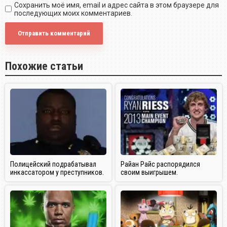
Сохранить моё имя, email и адрес сайта в этом браузере для
последующих моих комментариев.
Похожие статьи
Полицейский подрабатывал
Райан Райс распорядился
инкассатором у преступников.
своим выигрышем.