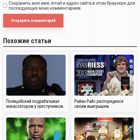
Сохранить моё имя, email и адрес сайта в этом браузере для
последующих моих комментариев.
Похожие статьи
Полицейский подрабатывал
Райан Райс распорядился
инкассатором у преступников.
своим выигрышем.