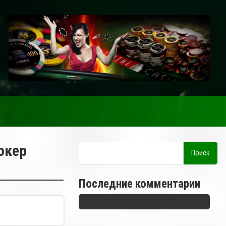
окер
Последние комментарии