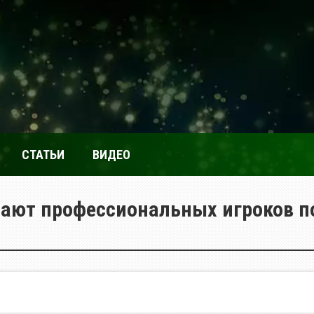
СТАТЬИ
ВИДЕО
речают профессиональных игроков п