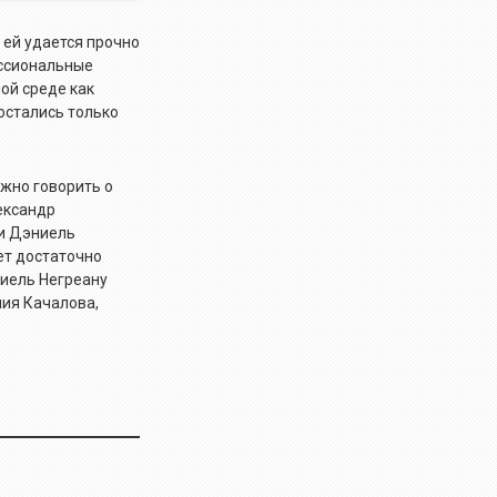
в ей удается прочно
ессиональные
ой среде как
остались только
ожно говорить о
лександр
 и Дэниель
ет достаточно
ниель Негреану
ния Качалова,