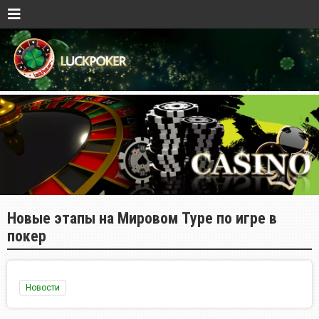
Новые этапы на Мировом Туре по игре в
покер
Новости