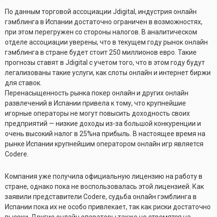
По данным торговой ассоциации Jdigital, индустрия онлайн
гэмблинга в Испании достаточно ограничен в возможностях,
при этом перегружен со стороны налогов. В аналитическом
отделе ассоциации уверены, что в текущем году рынок онлайн
гэмблинга в стране будет стоит 250 миллионов евро. Такие
прогнозы ставят в Jdigital с учетом того, что в этом году будут
легализованы такие услуги, как слоты онлайн и интернет биржи
для ставок.
Перенасыщенность рынка покер онлайн и других онлайн
развлечений в Испании привела к тому, что крупнейшие
игорные операторы не могут повысить доходность своих
предприятий — низкие доходы из-за большой конкуренции и
очень высокий налог в 25%на прибыль. В настоящее время на
рынке Испании крупнейшим оператором онлайн игр является
Codere.
Компания уже получила официальную лицензию на работу в
стране, однако пока не воспользовалась этой лицензией. Как
заявили представители Codere, судьба онлайн гэмблинга в
Испании пока их не особо привлекает, так как риски достаточно
высоки. Другие онлайн операторы также не стремятся на