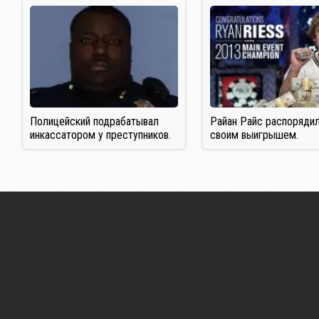
Полицейский подрабатывал
Райан Райс распоряди
инкассатором у преступников.
своим выигрышем.