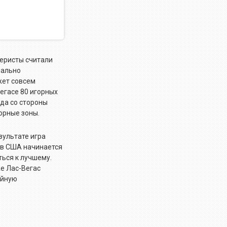
керисты считали
нально
жет совсем
егасе 80 игорных
гда со стороны
орные зоны.
зультате игра
 в США начинается
ться к лучшему.
же Лас-Вегас
ойную