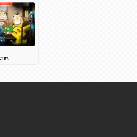
сти».