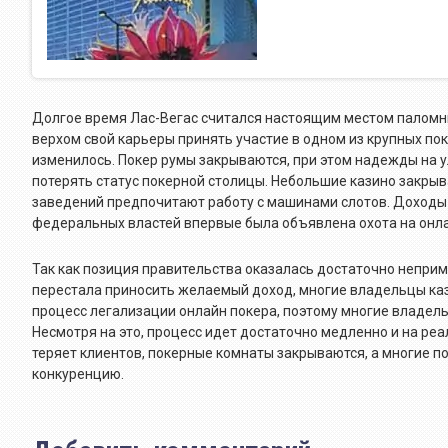
Долгое время Лас-Вегас считался настоящим местом паломни
верхом свой карьеры принять участие в одном из крупных по
изменилось. Покер румы закрываются, при этом надежды на 
потерять статус покерной столицы. Небольшие казино закрыва
заведений предпочитают работу с машинами слотов. Доходы о
федеральных властей впервые была объявлена охота на онла
Так как позиция правительства оказалась достаточно неприм
перестала приносить желаемый доход, многие владельцы каз
процесс легализации онлайн покера, поэтому многие владель
Несмотря на это, процесс идет достаточно медленно и на ре
теряет клиентов, покерные комнаты закрываются, а многие п
конкуренцию.