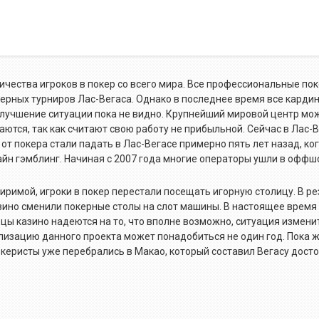
чества игроков в покер со всего мира. Все профессиональные по
керных турниров Лас-Вегаса. Однако в последнее время все карди
улучшение ситуации пока не видно. Крупнейший мировой центр мо
ются, так как считают свою работу не прибыльной. Сейчас в Лас-В
т покера стали падать в Лас-Вегасе примерно пять лет назад, ко
йн гэмблинг. Начиная с 2007 года многие операторы ушли в оффш
иримой, игроки в покер перестали посещать игорную столицу. В ре
ино сменили покерные столы на слот машины. В настоящее время
цы казино надеются на то, что вполне возможно, ситуация измени
ализацию данного проекта может понадобиться не один год. Пока 
океристы уже перебрались в Макао, который составил Вегасу дост