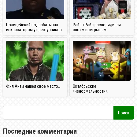
Полицейский подрабатывал
Райан Райс распорядился
инкассатором у преступников.
своим выигрышем.
Фил Айви нашел свое место…
Октябрьские
«ненормальности».
Последние комментарии