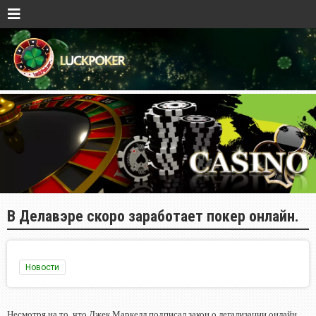
В Делавэре скоро заработает покер онлайн.
Новости
Несмотря на то, что Джек Маркелл подписал закон о легализации онлайн