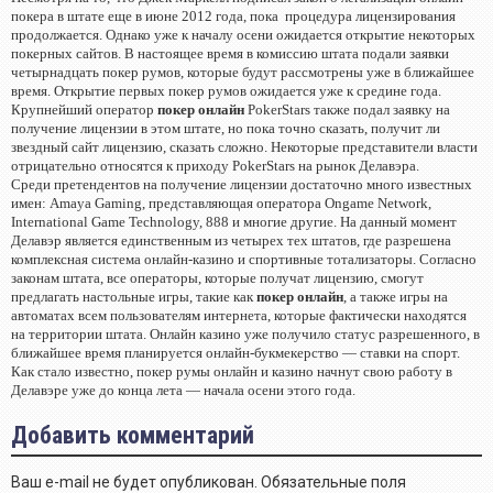
покера в штате еще в июне 2012 года, пока
процедура лицензирования
продолжается. Однако уже к началу осени ожидается открытие некоторых
покерных сайтов. В настоящее время в комиссию штата подали заявки
четырнадцать покер румов, которые будут рассмотрены уже в ближайшее
время. Открытие первых покер румов ожидается уже к средине года.
Крупнейший оператор
покер онлайн
PokerStars также подал заявку на
получение лицензии в этом штате, но пока точно сказать, получит ли
звездный сайт лицензию, сказать сложно. Некоторые представители власти
отрицательно относятся к приходу PokerStars на рынок Делавэра.
Среди претендентов на получение лицензии достаточно много известных
имен: Amaya Gaming, представляющая оператора Ongame Network,
International Game Technology, 888 и многие другие. На данный момент
Делавэр является единственным из четырех тех штатов, где разрешена
комплексная система онлайн-казино и спортивные тотализаторы. Согласно
законам штата, все операторы, которые получат лицензию, смогут
предлагать настольные игры, такие как
покер онлайн
, а также игры на
автоматах всем пользователям интернета, которые фактически находятся
на территории штата. Онлайн казино уже получило статус разрешенного, в
ближайшее время планируется онлайн-букмекерство — ставки на спорт.
Как стало известно, покер румы онлайн и казино начнут свою работу в
Делавэре уже до конца лета — начала осени этого года.
Добавить комментарий
Ваш e-mail не будет опубликован.
Обязательные поля