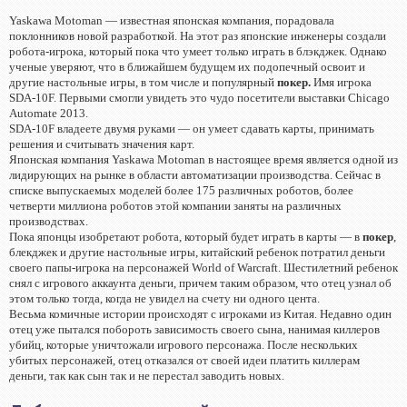
Yaskawa Motoman — известная японская компания, порадовала
поклонников новой разработкой. На этот раз японские инженеры создали
робота-игрока, который пока что умеет только играть в блэкджек. Однако
ученые уверяют, что в ближайшем будущем их подопечный освоит и
другие настольные игры, в том числе и популярный
покер.
Имя игрока
SDA-10F. Первыми смогли увидеть это чудо посетители выставки Chicago
Automate 2013.
SDA-10F владеете двумя руками — он умеет сдавать карты, принимать
решения и считывать значения карт.
Японская компания Yaskawa Motoman в настоящее время является одной из
лидирующих на рынке в области автоматизации производства. Сейчас в
списке выпускаемых моделей более 175 различных роботов, более
четверти миллиона роботов этой компании заняты на различных
производствах.
Пока японцы изобретают робота, который будет играть в карты — в
покер
,
блекджек и другие настольные игры, китайский ребенок потратил деньги
своего папы-игрока на персонажей World of Warcraft. Шестилетний ребенок
снял с игрового аккаунта деньги, причем таким образом, что отец узнал об
этом только тогда, когда не увидел на счету ни одного цента.
Весьма комичные истории происходят с игроками из Китая. Недавно один
отец уже пытался побороть зависимость своего сына, нанимая киллеров
убийц, которые уничтожали игрового персонажа. После нескольких
убитых персонажей, отец отказался от своей идеи платить киллерам
деньги, так как сын так и не перестал заводить новых.