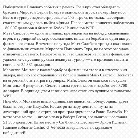
Победителем Главного события в рамках Гран-при стал обладатель
браслета Мировой Серии Покера итальянский игрок в покер Палумбо.
Всего в турнире зарегистрировались 173 игрока, но только шестерым
счастливчикам удалось выйти в финал. Первое место принесло победителю
180.097 долларов и билет на Кубок Чемпионов WPT.
Мэтт Салсберг — один из главных претендентов на победу, сильнейший
игрок в турнирный
покер,
к сожалению, вышел из борьбы за один шаг до
финального стола. В течение полугода Мэтт Салсберг трижды оказывался
за финальными столами Мирового Покерного Тура, но на этот раз удача
отвернулась от него. Несмотря на то, что Салсберг не попал в финал, ему
удалось не с пустыни руками покинуть турнир — его призовая выплата
составила 25.831 долларов.
Марчелло Монтанье начал борьбу за финальным столом в качестве чип
лидера, именно его стараниями из борьбы вышел Майк Секстон. Несмотря
на огромный опыт игры в турнирах, Майк Секстон оказался в ловушке
Монтанье. В результате Секстон занял третье место и заработал 69.700
долларов. В одиннадцатом сезоне эта игра стала его лучшим результатом
WPT.
Палумбо и Монтанье имели одинаковые шансы на победу, однако удача
была на стороне Палумбо. Несмотря на пару девяток и ауты на
двусторонний дро на стрит, он проиграл двум парам Рокко Палумбо. На
четвертом месте — игрок в
покер
Роберт Бегни, его выигрыш составил
51.585 долларов. Пятое место у Ся Линя, на шестом — Эрион Исламай.
Главное событие Casin
ò di Venezia
завершилось, поздравляем
победителей!