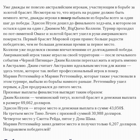
Уже дважды не повезло австралийским игрокам, участвующим в борьбе за
золотой браслет. Несмотря на то, что играть на родине должно быть
немного легче, дважды игроки в
покер
выбывали из борьбы всего за один
шаг до победы. Эдисон Нгуен дошел до финального хедз-апа, в котором он
остался один на один с Джимом Mr_BigQueso Коллопи. Турнир проходил
по пот-лимитной Омахе и золотой браслет ушел в руки американского
покериста. Первый браслет Мировой серии принес больше радости
победителю, чем не большая денежная премия за первое место.
Коллопи уже поделился своими впечатлениями от долгожданной победы.
Американский игрок также играл на своей территории — после печального
события «Черной Пятницы» Джим Коллопи переехал жить и играть именно
в Австралию. Джим считает Австралию идеальным местом для жизни —
здесь тепло, которое так любит профессиональный игрок в покер.
Марвин Реттенмайер и Марвин Реттенмайер, которые также участвовали в
этом турнире, выбыли из борьбы намного раньше. Реттенмайер ушел
первым, а Дэн продержался до пятого места.
Призовые выплаты финалистов выглядят таким образом:
Джим Коллопи — чемпионский титул, золотой браслет и денежная выплата
в размере 69,662 долларов.
Эдисон Нгуен — второе место и денежная выплата в сумме 43,050$.
На третьем месте Тино Лечич с призовой суммой 30,988 долларов.
Четвертое место у Скотта Рейда, пятое у Дэна Шака.
Марвин Реттенмайер занял девятое место и получил только 6,207 долларов.
Поздравляем победителей!