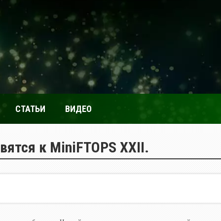
СТАТЬИ
ВИДЕО
вятся к MiniFTOPS XXII.