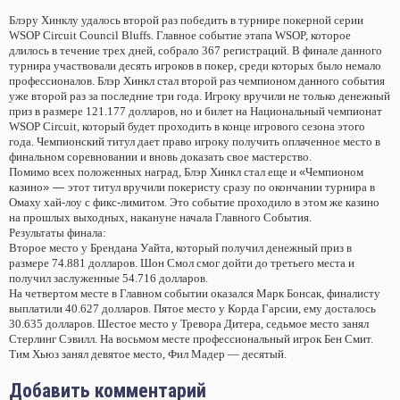
Блэру Хинклу удалось второй раз победить в турнире покерной серии
WSOP Circuit Council Bluffs. Главное событие этапа WSOP, которое
длилось в течение трех дней, собрало 367 регистраций. В финале данного
турнира участвовали десять игроков в покер, среди которых было немало
профессионалов. Блэр Хинкл стал второй раз чемпионом данного события
уже второй раз за последние три года. Игроку вручили не только денежный
приз в размере 121.177 долларов, но и билет на Национальный чемпионат
WSOP Circuit, который будет проходить в конце игрового сезона этого
года. Чемпионский титул дает право игроку получить оплаченное место в
финальном соревновании и вновь доказать свое мастерство.
Помимо всех положенных наград, Блэр Хинкл стал еще и
«
Чемпионом
казино
» —
этот титул вручили покеристу сразу по окончании турнира в
Омаху хай-лоу с фикс-лимитом. Это событие проходило в этом же казино
на прошлых выходных, накануне начала Главного События.
Результаты финала:
Второе место у Брендана Уайта, который получил денежный приз в
размере 74.881 долларов. Шон Смол смог дойти до третьего места и
получил заслуженные 54.716 долларов.
На четвертом месте в Главном событии оказался Марк Бонсак, финалисту
выплатили 40.627 долларов. Пятое место у Корда Гарсии, ему досталось
30.635 долларов. Шестое место у Тревора Дитера, седьмое место занял
Стерлинг Сэвилл. На восьмом месте профессиональный игрок Бен Смит.
Тим Хьюз занял девятое место, Фил Мадер — десятый.
Добавить комментарий