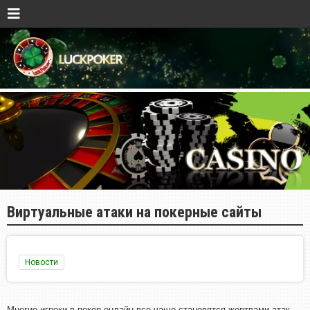
Виртуальные атаки на покерные сайты
Новости
Многие игроки в покер онлайн все чаще становятся жертвами атак