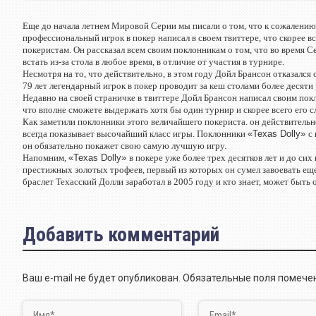
Еще до начала летнем Мировой Серии мы писали о том, что к сожалению,
профессиональный игрок в покер написал в своем твиттере, что скорее в
покеристам. Он рассказал всем своим поклонникам о том, что во время Се
встать из-за стола в любое время, в отличие от участия в турнире.
Несмотря на то, что действительно, в этом году Дойл Брансон отказался
79 лет легендарный игрок в покер проводит за кеш столами более десяти
Недавно на своей страничке в твиттере Дойл Брансон написал своим покл
что вполне сможете выдержать хотя бы один турнир и скорее всего его сл
Как заметили поклонники этого величайшего покериста. он действительно
всегда показывает высочайший класс игры. Поклонники
«
Texas
Dolly
»
с
он обязательно покажет свою самую лучшую игру.
Напомним,
«
Texas
Dolly
»
в покере уже более трех десятков лет и до сих
престижных золотых трофеев, первый из которых он сумел завоевать еще 
браслет Техасский Долли заработал в 2005 году и кто знает, может быть 
Добавить комментарий
Ваш e-mail не будет опубликован.
Обязательные поля помеч