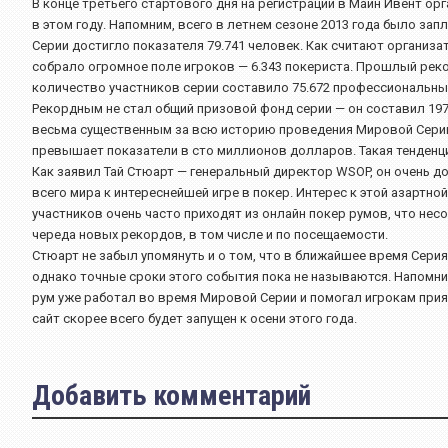
В конце третьего стартового дня на регистрации в Майн Ивент о
в этом году. Напомним, всего в летнем сезоне 2013 года было за
Серии достигло показателя 79.741 человек. Как считают организато
собрало огромное поле игроков — 6.343 покериста. Прошлый рек
количество участников серии составило 75.672 профессиональных 
Рекордным не стал общий призовой фонд серии — он составил 19
весьма существенным за всю историю проведения Мировой Серии.
превышает показатели в сто миллионов долларов. Такая тенденци
Как заявил Тай Стюарт — генеральный директор WSOP, он очень д
всего мира к интереснейшей игре в покер. Интерес к этой азартно
участников очень часто приходят из онлайн покер румов, что нес
череда новых рекордов, в том числе и по посещаемости.
Стюарт не забыл упомянуть и о том, что в ближайшее время Серия
однако точные сроки этого события пока не называются. Напомним
рум уже работал во время Мировой Серии и помогал игрокам прия
сайт скорее всего будет запущен к осени этого года.
Добавить комментарий