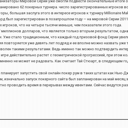
рганизаторы Мировой Серии уже смогли подвести окончательные итоги 
планировано 62 покерных турнира. число зарегистрированных игроков во
ры, большая заслуга этого в интересе игроков к турниру Millionaire Ma
орд был зарегистрирован в позапрошлом году — на мировой Серии 2011
игроков, что на четыре тысячи меньше, чем показатели этого года.
7 миллионов долларов, что является только вторым результатом, одн
 Уже стало традиционным, что каждый год призовой фонд Серии увел
я повторяется уже девять лет подряд и ее вполне можно назвать уже 
оволен такими результатами. Ведь именно так можно подтвердить инте
й игре действительно растет с геометрической прогрессией, при этом 
омненно не может не радовать. Как считает Тай Стюарт, в следующем го
 планирует запустить свой онлайн покер рум в таких штатах как Нью-Д
, изначально запуск покерного сайта был запланирован на май месяц э
тно проводить время в перерывах между ивентами. Сейчас ведутся раз