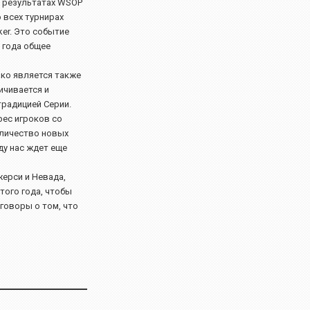
о результатах WSOP
 всех турнирах
ker. Это событие
 года общее
ако является также
ичивается и
традицией Серии.
рес игроков со
количество новых
ду нас ждет еще
жерси и Невада,
того года, чтобы
говоры о том, что