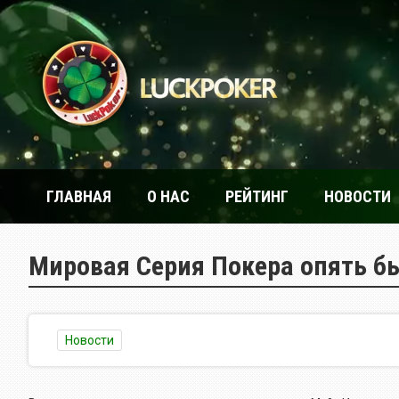
ГЛАВНАЯ
О НАС
РЕЙТИНГ
НОВОСТИ
Мировая Серия Покера опять б
Новости