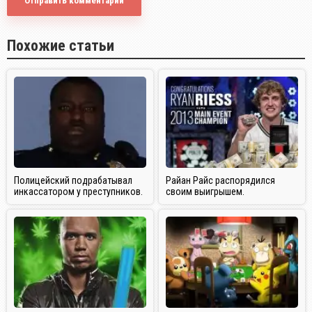
Похожие статьи
Полицейский подрабатывал
Райан Райс распорядился
инкассатором у преступников.
своим выигрышем.