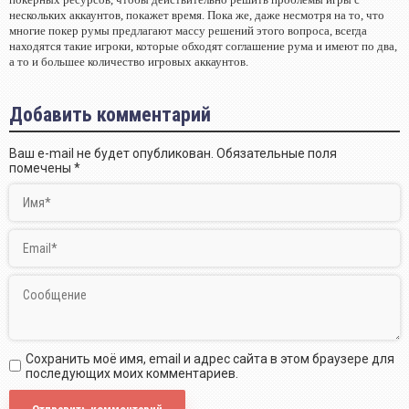
нескольких аккаунтов, покажет время. Пока же, даже несмотря на то, что
многие покер румы предлагают массу решений этого вопроса, всегда
находятся такие игроки, которые обходят соглашение рума и имеют по два,
а то и большее количество игровых аккаунтов.
Добавить комментарий
Ваш e-mail не будет опубликован.
Обязательные поля
помечены
*
Сохранить моё имя, email и адрес сайта в этом браузере для
последующих моих комментариев.