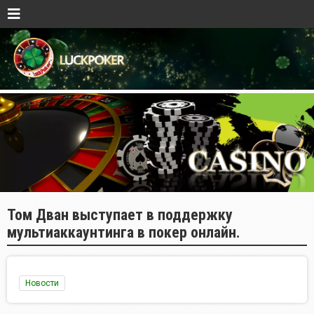
Том Дван выступает в поддержку
мультиаккаунтинга в покер онлайн.
Новости